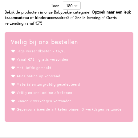
Toon
Bekijk de producten in onze Babypakje categorie!
Opzoek naar een leuk
kraamcadeau of kinderaccessoires
? ✅ Snelle levering ✅ Gratis
verzending vanaf €75
Veilig bij ons bestellen
Lage verzendkosten - €6,95
Vanaf €75,- gratis verzonden
Met liefde gemaakt
Alles online op voorraad
Materialen zorgvuldig geselecteerd
Veilig en snel online afrekenen
Binnen 2 werkdagen verzonden
Gepersonaliseerde artikelen binnen 3 werkdagen verzonden