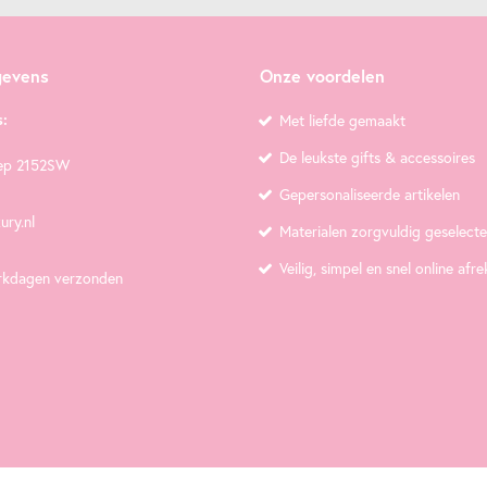
gevens
Onze voordelen
:
Met liefde gemaakt
De leukste gifts & accessoires
ep 2152SW
Gepersonaliseerde artikelen
ury.nl
Materialen zorgvuldig geselect
Veilig, simpel en snel online afr
rkdagen verzonden