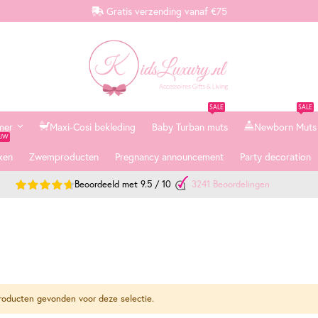
Gratis verzending vanaf €75
SALE
SALE
mer
Maxi-Cosi bekleding
Baby Turban muts
Newborn Muts
EUW
ken
Zwemproducten
Pregnancy announcement
Party decoration
Beoordeeld met
9.5
/
10
3241
Beoordelingen
oducten gevonden voor deze selectie.