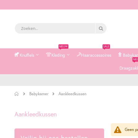
Zoek
Zoek
NIEUW
SALE
Knuffels
Kleding
Haaraccessoires
Babyka
NI
Draagzak
Home
Aankleedkussen
Babykamer
Aankleedkussen
Geen pr
Veilig bij ons bestellen