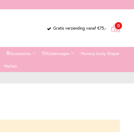
Cart
items
0
Gratis verzending vanaf €75,-
Accessoires
Kinderwagen
Mommy body Shaper
Merken