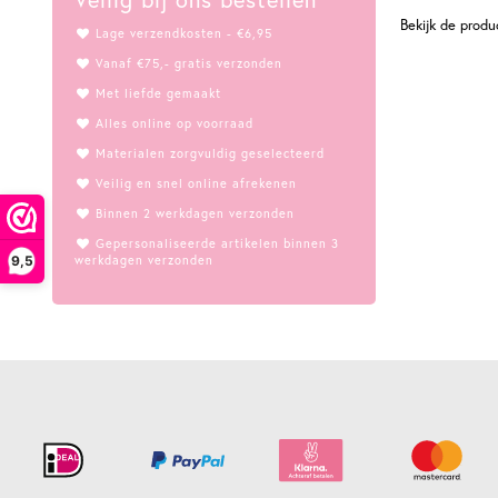
Bekijk de prod
Lage verzendkosten - €6,95
Vanaf €75,- gratis verzonden
Met liefde gemaakt
Alles online op voorraad
Materialen zorgvuldig geselecteerd
Veilig en snel online afrekenen
Binnen 2 werkdagen verzonden
Gepersonaliseerde artikelen binnen 3
werkdagen verzonden
9,5