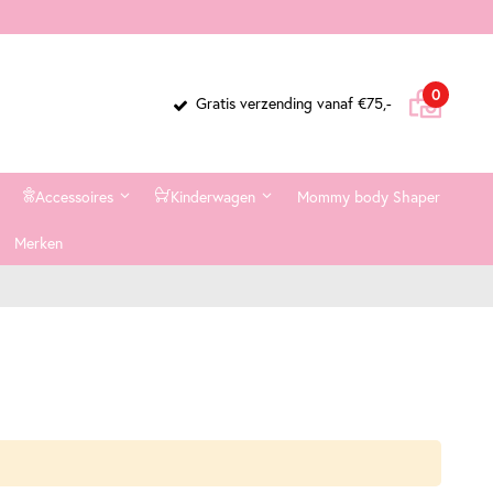
Cart
items
0
Gratis verzending vanaf €75,-
Accessoires
Kinderwagen
Mommy body Shaper
Merken