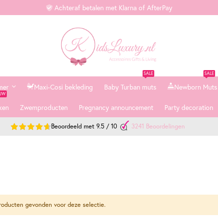
Achteraf betalen met Klarna of AfterPay
SALE
SALE
mer
Maxi-Cosi bekleding
Baby Turban muts
Newborn Muts
EUW
ken
Zwemproducten
Pregnancy announcement
Party decoration
Beoordeeld met
9.5
/
10
3241
Beoordelingen
oducten gevonden voor deze selectie.