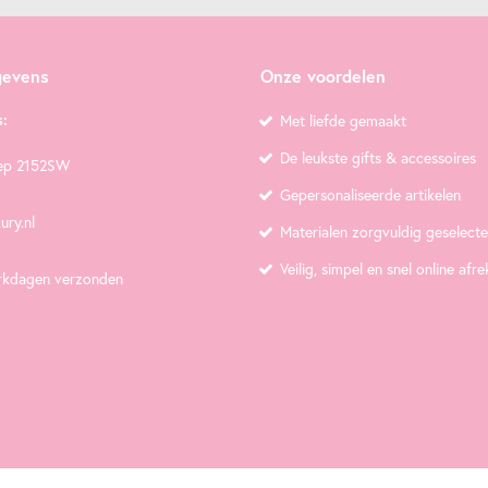
gevens
Onze voordelen
:
Met liefde gemaakt
De leukste gifts & accessoires
ep 2152SW
Gepersonaliseerde artikelen
ury.nl
Materialen zorgvuldig geselect
Veilig, simpel en snel online afr
rkdagen verzonden