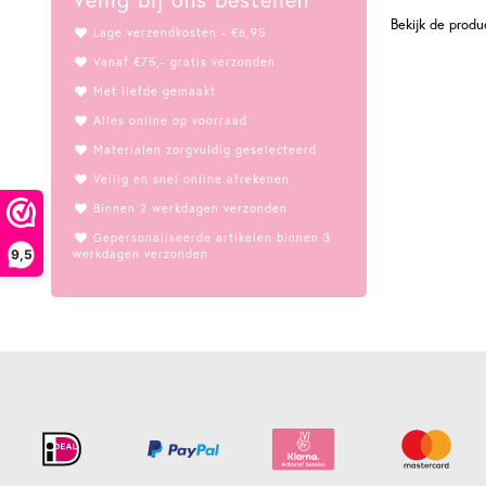
Bekijk de prod
Lage verzendkosten - €6,95
Vanaf €75,- gratis verzonden
Met liefde gemaakt
Alles online op voorraad
Materialen zorgvuldig geselecteerd
Veilig en snel online afrekenen
Binnen 2 werkdagen verzonden
Gepersonaliseerde artikelen binnen 3
werkdagen verzonden
9,5