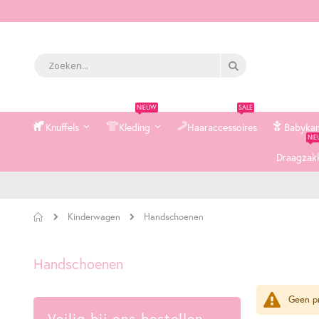
Zoek
Zoek
NIEUW
SALE
Knuffels
Kleding
Haaraccessoires
Babyka
NI
Draagzak
Home
Handschoenen
Kinderwagen
Handschoenen
Geen pr
Veilig bij ons bestellen