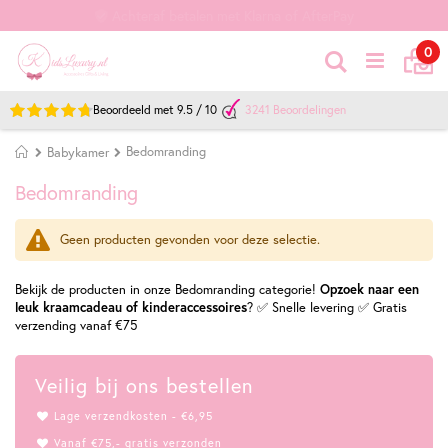
Achteraf betalen met Klarna of AfterPay
Ca
it
0
Zoek
Beoordeeld met
9.5
/
10
3241
Beoordelingen
Home
Bedomranding
Babykamer
Bedomranding
Geen producten gevonden voor deze selectie.
Bekijk de producten in onze Bedomranding categorie!
Opzoek naar een
leuk kraamcadeau of kinderaccessoires
? ✅ Snelle levering ✅ Gratis
verzending vanaf €75
Veilig bij ons bestellen
Lage verzendkosten - €6,95
Vanaf €75,- gratis verzonden