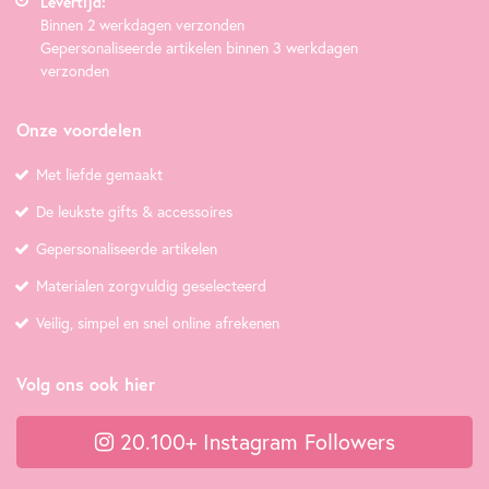
Levertijd:
Binnen 2 werkdagen verzonden
Gepersonaliseerde artikelen binnen 3 werkdagen
verzonden
Onze voordelen
Met liefde gemaakt
De leukste gifts & accessoires
Gepersonaliseerde artikelen
Materialen zorgvuldig geselecteerd
Veilig, simpel en snel online afrekenen
Volg ons ook hier
20.100+ Instagram Followers