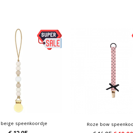
 beige speenkoordje
Roze bow speenko
€ 12,95