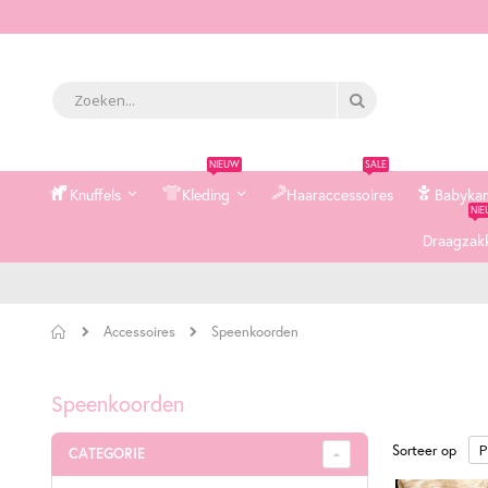
Zoek
Zoek
NIEUW
SALE
Knuffels
Kleding
Haaraccessoires
Babyka
NI
Draagzak
Home
Speenkoorden
Accessoires
Speenkoorden
Sorteer op
CATEGORIE