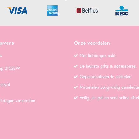
gevens
Onze voordelen
:
Met liefde gemaakt
De leukste gifts & accessoires
ep 2152SW
Gepersonaliseerde artikelen
ury.nl
Materialen zorgvuldig geselect
Veilig, simpel en snel online afr
rkdagen verzonden