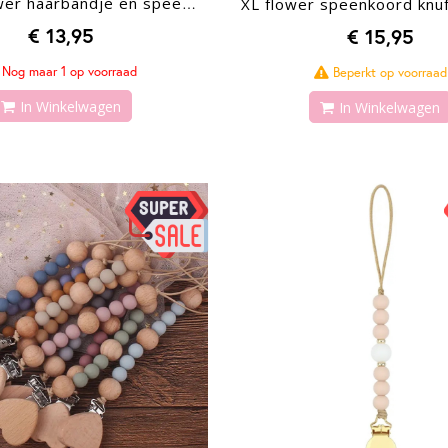
XL flower speenkoord knuf
Beige flower haarbandje en speenkoord set
€ 13,95
€ 15,95
Nog maar 1 op voorraad
Beperkt op voorraad
In Winkelwagen
In Winkelwagen