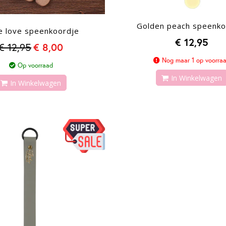
Golden peach speenko
le love speenkoordje
€ 12,95
€ 12,95
€ 8,00
Nog maar 1 op voorra
Op voorraad
In Winkelwagen
In Winkelwagen
-58%