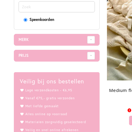
Speenkoorden
MERK
PRIJS
Veilig bij ons bestellen
Lage verzendkosten - €6,95
Vanaf €75,- gratis verzonden
Met liefde gemaakt
Alles online op voorraad
Materialen zorgvuldig geselecteerd
Veilig en snel online afrekenen