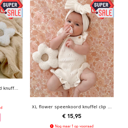
Medium flower speenkoord knuffel clip white
XL flower speenkoord knuffel clip white
ad
€ 15,95
Nog maar 1 op voorraad