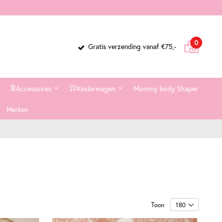
Cart
items
0
Gratis verzending vanaf €75,-
Accessoires
Kinderwagen
Mommy body Shaper
Merken
Toon