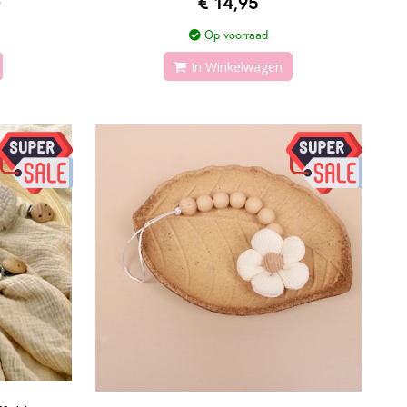
0
€ 14,95
Op voorraad
In Winkelwagen