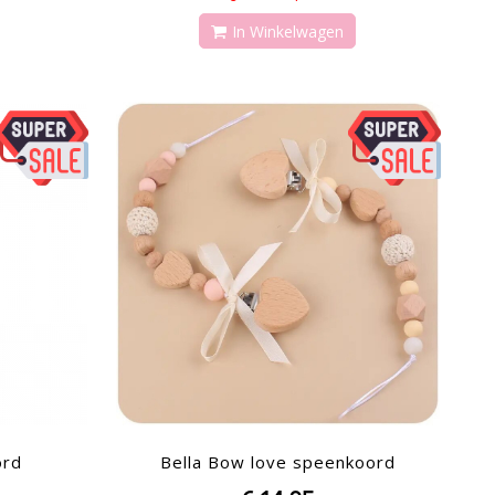
In Winkelwagen
-41%
ord
Bella Bow love speenkoord