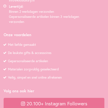
info@kidsluxury.nl
Levertijd:
Binnen 2 werkdagen verzonden
Gepersonaliseerde artikelen binnen 3 werkdagen
verzonden
Onze voordelen
Met liefde gemaakt
De leukste gifts & accessoires
Gepersonaliseerde artikelen
Materialen zorgvuldig geselecteerd
Veilig, simpel en snel online afrekenen
Volg ons ook hier
20.100+ Instagram Followers