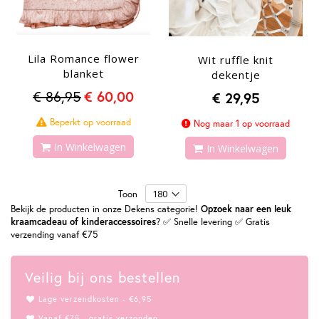
Lila Romance flower
Wit ruffle knit
blanket
dekentje
€ 86,95
€ 60,00
€ 29,95
Beperkt op voorraad
Nog maar 1 op voorraad
In Winkelwagen
In Winkelwagen
Toon
Bekijk de producten in onze Dekens categorie!
Opzoek naar een leuk
kraamcadeau of kinderaccessoires
? ✅ Snelle levering ✅ Gratis
verzending vanaf €75
Veilig bij ons bestellen
Lage verzendkosten - €6,95
Vanaf €75,- gratis verzonden