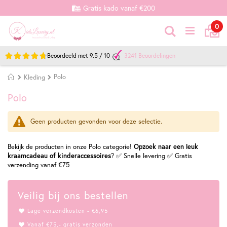
Gratis kado vanaf €200
Ca
it
0
Zoek
Beoordeeld met
9.5
/
10
3241
Beoordelingen
Home
Polo
Kleding
Polo
Geen producten gevonden voor deze selectie.
Bekijk de producten in onze Polo categorie!
Opzoek naar een leuk
kraamcadeau of kinderaccessoires
? ✅ Snelle levering ✅ Gratis
verzending vanaf €75
Veilig bij ons bestellen
Lage verzendkosten - €6,95
Vanaf €75,- gratis verzonden