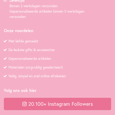
Levertijd:
Binnen 2 werkdagen verzonden
Gepersonaliseerde artikelen binnen 3 werkdagen
verzonden
Onze voordelen
Met liefde gemaakt
De leukste gifts & accessoires
Gepersonaliseerde artikelen
Materialen zorgvuldig geselecteerd
Veilig, simpel en snel online afrekenen
Volg ons ook hier
20.100+ Instagram Followers