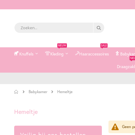
Zoek
Zoek
NIEUW
SALE
Knuffels
Kleding
Haaraccessoires
Babyka
NI
Draagzak
Home
Hemeltje
Babykamer
Hemeltje
Geen pr
Veilig bij ons bestellen