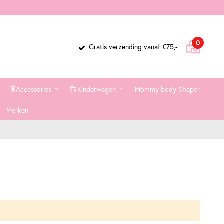
Cart
items
0
Gratis verzending vanaf €75,-
Accessoires
Kinderwagen
Mommy body Shaper
Merken