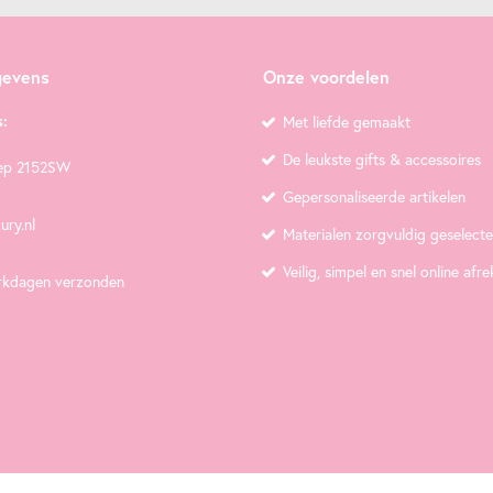
gevens
Onze voordelen
:
Met liefde gemaakt
De leukste gifts & accessoires
ep 2152SW
Gepersonaliseerde artikelen
ury.nl
Materialen zorgvuldig geselect
Veilig, simpel en snel online afr
rkdagen verzonden