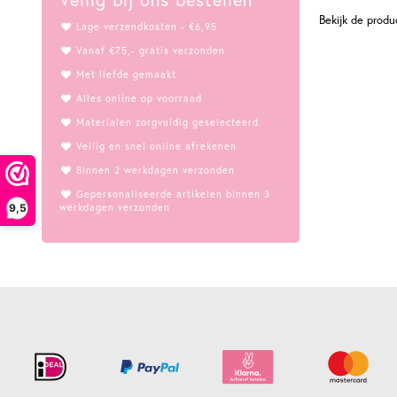
Bekijk de produ
Lage verzendkosten - €6,95
Vanaf €75,- gratis verzonden
Met liefde gemaakt
Alles online op voorraad
Materialen zorgvuldig geselecteerd
Veilig en snel online afrekenen
Binnen 2 werkdagen verzonden
Gepersonaliseerde artikelen binnen 3
werkdagen verzonden
9,5