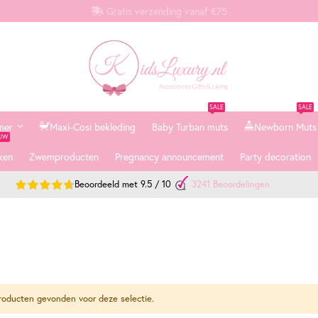
Gratis verzending vanaf €75
SALE
SALE
mer
Maxi-Cosi bekleding
Baby Turban muts
Newborn Muts
EUW
ken
Zwemproducten
Pregnancy announcement
Party decoration
Beoordeeld met
9.5
/
10
3241
Beoordelingen
oducten gevonden voor deze selectie.