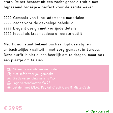
start. De set bestaat uit een zacht gebreid truitje met
bijpassend broekje – perfect voor de eerste weken.
???? Gemaakt van fijne, ademende materialen
???? Zacht voor de gevoelige babyhuid
???? Elegant design met verfijnde details
???? Ideaal als kraamcadeau of eerste outfit
Mac Ilusión staat bekend om haar tijdloze stijl en
ambachtelijke kwaliteit – met zorg gemaakt in Europa.
Deze outfit is niet alleen heerlijk om te dragen, maar ook
een plaatje om te zien.
*Binnen 2 werkdagen verzonden
Met liefde voor jou gemaakt
Gratis verzending vanaf €75,-
Lage verzendkosten €6,95
Betalen met iDEAL, PayPal, Credit Card & MisterCash
€ 39,95
Op voorraad