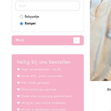
Babypakje
Romper
PRIJS
Veilig bij ons bestellen
Lage verzendkosten - €6,95
Vanaf €75,- gratis verzonden
Met liefde gemaakt
Be
Alles online op voorraad
Materialen zorgvuldig geselecteerd
Veilig en snel online afrekenen
Binnen 2 werkdagen verzonden