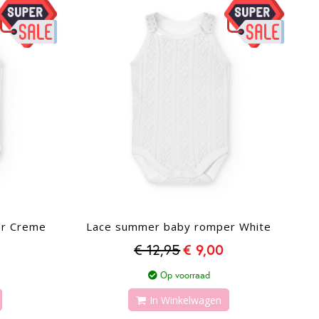
er Creme
Lace summer baby romper White
€ 12,95
€ 9,00
Op voorraad
In Winkelwagen