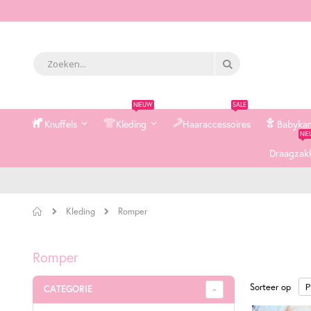
Zoek
Zoek
NIEUW
SALE
Knuffels
Kleding
Haaraccessoires
Babyka
NI
Draagzak
Home
Romper
Kleding
Romper
Sorteer op
CATEGORIE