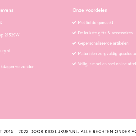
gevens
Onze voordelen
:
Met liefde gemaakt
De leukste gifts & accessoires
ep 2152SW
Gepersonaliseerde artikelen
ury.nl
Materialen zorgvuldig geselect
Veilig, simpel en snel online afr
rkdagen verzonden
T 2015 - 2023 DOOR KIDSLUXURY.NL. ALLE RECHTEN ONDER 