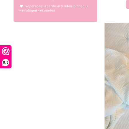
Gepersonaliseerde artikelen binnen 3
werkdagen verzonden
9,5