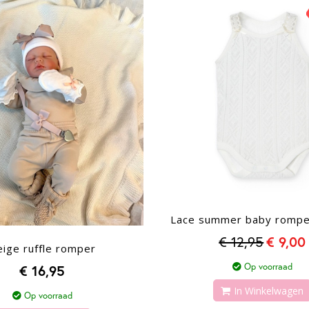
laag
sorteren
Lace summer baby romp
€ 12,95
€ 9,00
ige ruffle romper
Op voorraad
€ 16,95
In Winkelwagen
Op voorraad