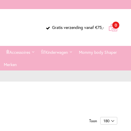
Cart
items
0
Gratis verzending vanaf €75,-
Accessoires
Kinderwagen
Mommy body Shaper
Merken
Toon