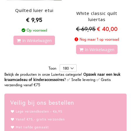
Quilted luier etui
White classic quilt
€ 9,95
luiertas
€ 69,95
€ 40,00
Op voorraad
Nog maar 1 op voorraad
In Winkelwagen
In Winkelwagen
Toon
Bekijk de producten in onze Luiertas categorie!
Opzoek naar een leuk
kraamcadeau of kinderaccessoires
? ✅ Snelle levering ✅ Gratis
verzending vanaf €75
Veilig bij ons bestellen
Lage verzendkosten - €6,95
Vanaf €75,- gratis verzonden
Met liefde gemaakt