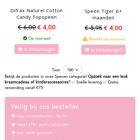
Difrax Naturel Cotton
Speen Tiger 6+
Candy Fopspeen
maanden
€ 6,00
€ 4,00
€ 8,95
€ 4,00
Op voorraad
Beperkt op voorraad
In Winkelwagen
In Winkelwagen
Toon
Bekijk de producten in onze Spenen categorie!
Opzoek naar een leuk
kraamcadeau of kinderaccessoires
? ✅ Snelle levering ✅ Gratis
verzending vanaf €75
Veilig bij ons bestellen
Lage verzendkosten - €6,95
Vanaf €75,- gratis verzonden
Met liefde gemaakt