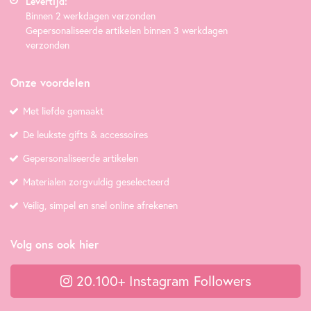
Levertijd:
Binnen 2 werkdagen verzonden
Gepersonaliseerde artikelen binnen 3 werkdagen
verzonden
Onze voordelen
Met liefde gemaakt
De leukste gifts & accessoires
Gepersonaliseerde artikelen
Materialen zorgvuldig geselecteerd
Veilig, simpel en snel online afrekenen
Volg ons ook hier
20.100+ Instagram Followers