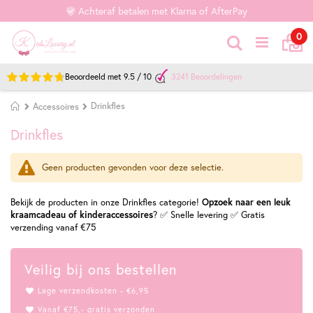
Achteraf betalen met Klarna of AfterPay
Ca
it
0
Zoek
Beoordeeld met
9.5
/
10
3241
Beoordelingen
Home
Drinkfles
Accessoires
Drinkfles
Geen producten gevonden voor deze selectie.
Bekijk de producten in onze Drinkfles categorie!
Opzoek naar een leuk
kraamcadeau of kinderaccessoires
? ✅ Snelle levering ✅ Gratis
verzending vanaf €75
Veilig bij ons bestellen
Lage verzendkosten - €6,95
Vanaf €75,- gratis verzonden