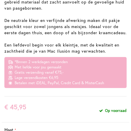
gebreid materiaal dat zacht aanvoelt op de gevoelige huid
van pasgeborenen.
De neutrale kleur en verfijnde afwerking maken dit pakje
geschikt voor zowel jongens als meisjes. Ideaal voor de
eerste dagen thuis, een doop of als bijzonder kraamcadeau.
Een liefdevol begin voor elk kleintje, met de kwaliteit en
zachtheid die je van Mac Ilusión mag verwachten.
*Binnen 2 werkdagen verzonden
Met liefde voor jou gemaakt
Gratis verzending vanaf €75,-
Lage verzendkosten €6,95
Betalen met iDEAL, PayPal, Credit Card & MisterCash
€ 45,95
Op voorraad
Maat