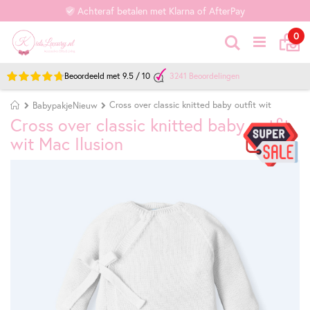
Achteraf betalen met Klarna of AfterPay
Ca
it
0
Zoek
Beoordeeld met
9.5
/
10
3241
Beoordelingen
Home
Cross over classic knitted baby outfit wit
BabypakjeNieuw
Cross over classic knitted baby outfit
wit Mac Ilusion
Ga
Ga
naar
naar
het
het
einde
begin
van
van
de
de
afbeeldingen-
afbeeldingen-
gallerij
gallerij