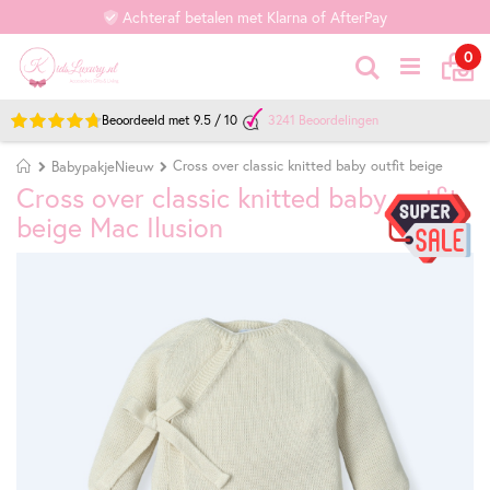
Achteraf betalen met Klarna of AfterPay
Ca
it
0
Zoek
Beoordeeld met
9.5
/
10
3241
Beoordelingen
Home
Cross over classic knitted baby outfit beige
BabypakjeNieuw
Cross over classic knitted baby outfit
beige Mac Ilusion
Ga
Ga
naar
naar
het
het
einde
begin
van
van
de
de
afbeeldingen-
afbeeldingen-
gallerij
gallerij