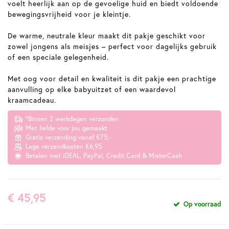
voelt heerlijk aan op de gevoelige huid en biedt voldoende
bewegingsvrijheid voor je kleintje.
De warme, neutrale kleur maakt dit pakje geschikt voor
zowel jongens als meisjes – perfect voor dagelijks gebruik
of een speciale gelegenheid.
Met oog voor detail en kwaliteit is dit pakje een prachtige
aanvulling op elke babyuitzet of een waardevol
kraamcadeau.
*Binnen 2 werkdagen verzonden
Met liefde voor jou gemaakt
Gratis verzending vanaf €75,-
Lage verzendkosten €6,95
Betalen met iDEAL, PayPal, Credit Card & MisterCash
€ 45,95
Op voorraad