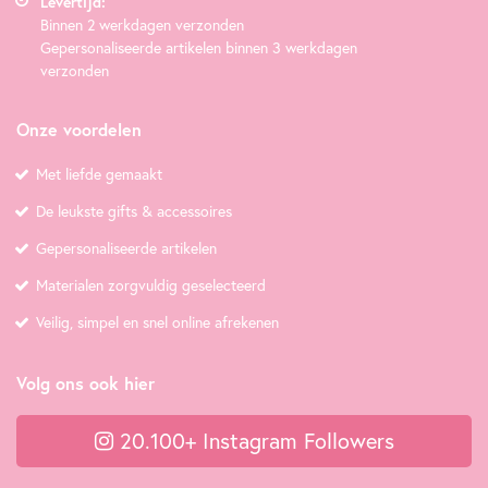
Levertijd:
Binnen 2 werkdagen verzonden
Gepersonaliseerde artikelen binnen 3 werkdagen
verzonden
Onze voordelen
Met liefde gemaakt
De leukste gifts & accessoires
Gepersonaliseerde artikelen
Materialen zorgvuldig geselecteerd
Veilig, simpel en snel online afrekenen
Volg ons ook hier
20.100+ Instagram Followers