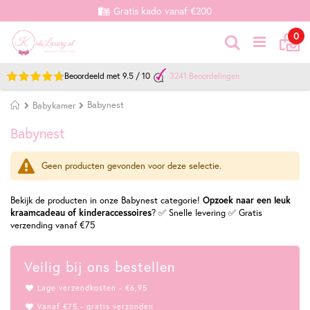
Gratis kado vanaf €200
Ca
it
0
Zoek
Beoordeeld met
9.5
/
10
3241
Beoordelingen
Home
Babynest
Babykamer
Babynest
Geen producten gevonden voor deze selectie.
Bekijk de producten in onze Babynest categorie!
Opzoek naar een leuk
kraamcadeau of kinderaccessoires
? ✅ Snelle levering ✅ Gratis
verzending vanaf €75
Veilig bij ons bestellen
Lage verzendkosten - €6,95
Vanaf €75,- gratis verzonden