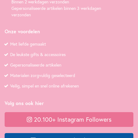
Binnen 2 werkdagen verzonden
Gepersonaliseerde artikelen binnen 3 werkdagen
verzonden
Onze voordelen
Met liefde gemaakt
De leukste gifts & accessoires
Gepersonaliseerde artikelen
Materialen zorgvuldig geselecteerd
Veilig, simpel en snel online afrekenen
Volg ons ook hier
20.100+ Instagram Followers