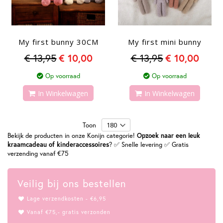
My first bunny 30CM
My first mini bunny
€ 13,95
€ 10,00
€ 13,95
€ 10,00
Op voorraad
Op voorraad
In Winkelwagen
In Winkelwagen
Toon
Bekijk de producten in onze Konijn categorie!
Opzoek naar een leuk
kraamcadeau of kinderaccessoires
? ✅ Snelle levering ✅ Gratis
verzending vanaf €75
Veilig bij ons bestellen
Lage verzendkosten - €6,95
Vanaf €75,- gratis verzonden