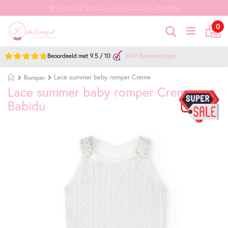
Achteraf betalen met Klarna of AfterPay
Ca
it
0
Zoek
Beoordeeld met
9.5
/
10
3241
Beoordelingen
Home
Lace summer baby romper Creme
Romper
Lace summer baby romper Creme
Babidu
Ga
Ga
naar
naar
het
het
einde
begin
van
van
de
de
afbeeldingen-
afbeeldingen-
gallerij
gallerij