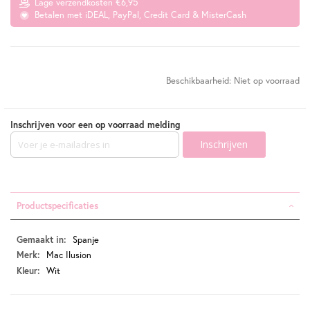
Lage verzendkosten €6,95
Betalen met iDEAL, PayPal, Credit Card & MisterCash
Beschikbaarheid:
Niet op voorraad
Inschrijven voor een op voorraad melding
Inschrijven
Productspecificaties
Productspecificaties
Spanje
Mac Ilusion
Wit