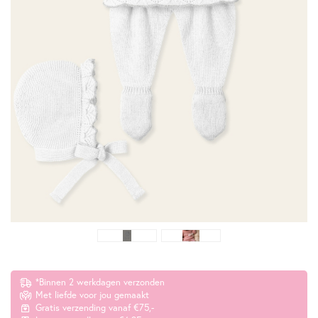
*Binnen 2 werkdagen verzonden
Met liefde voor jou gemaakt
Gratis verzending vanaf €75,-