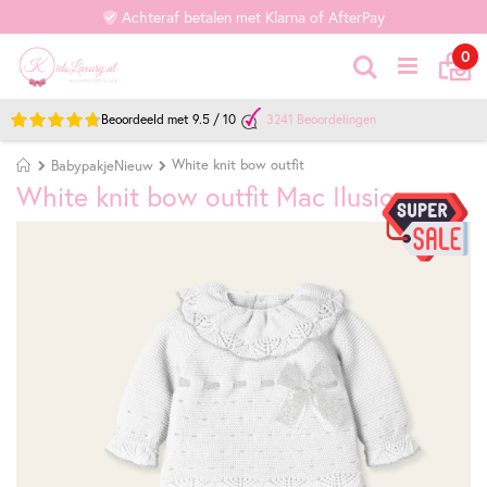
Achteraf betalen met Klarna of AfterPay
Ca
it
0
Zoek
Beoordeeld met
9.5
/
10
3241
Beoordelingen
Home
White knit bow outfit
BabypakjeNieuw
White knit bow outfit Mac Ilusion
Ga
Ga
naar
naar
het
het
einde
begin
van
van
de
de
afbeeldingen-
afbeeldingen-
gallerij
gallerij