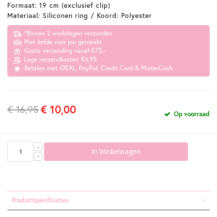
Formaat: 19 cm (exclusief clip)
Materiaal: Siliconen ring / Koord: Polyester
*Binnen 2 werkdagen verzonden
Met liefde voor jou gemaakt
Gratis verzending vanaf €75,-
Lage verzendkosten €6,95
Betalen met iDEAL, PayPal, Credit Card & MisterCash
€ 10,00
€ 16,95
Op voorraad
In Winkelwagen
Productspecificaties