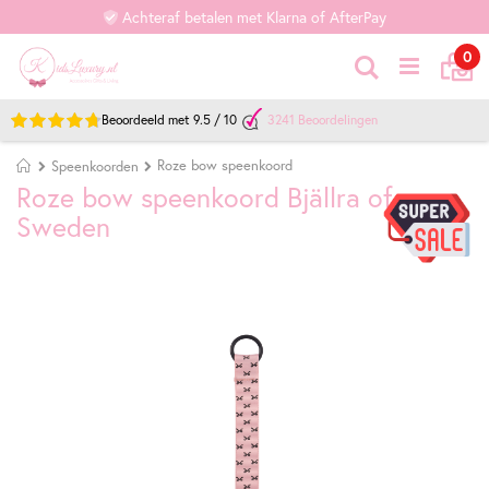
Achteraf betalen met Klarna of AfterPay
Ca
it
0
Zoek
Beoordeeld met
9.5
/
10
3241
Beoordelingen
Home
Roze bow speenkoord
Speenkoorden
Roze bow speenkoord Bjällra of
Sweden
Ga
Ga
naar
naar
het
het
einde
begin
van
van
de
de
afbeeldingen-
afbeeldingen-
gallerij
gallerij