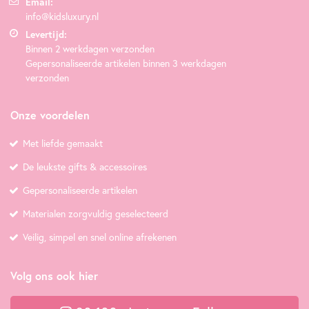
Email:
info@kidsluxury.nl
Levertijd:
Binnen 2 werkdagen verzonden
Gepersonaliseerde artikelen binnen 3 werkdagen
verzonden
Onze voordelen
Met liefde gemaakt
De leukste gifts & accessoires
Gepersonaliseerde artikelen
Materialen zorgvuldig geselecteerd
Veilig, simpel en snel online afrekenen
Volg ons ook hier