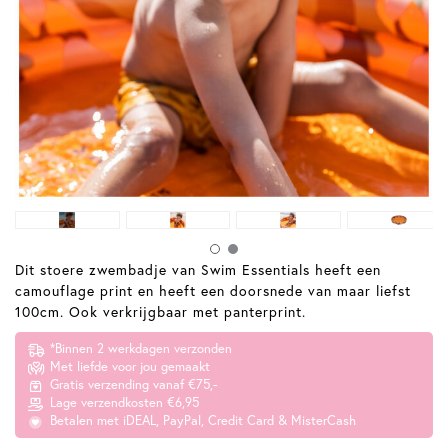
Dit stoere zwembadje van Swim Essentials heeft een
camouflage print en heeft een doorsnede van maar liefst
100cm. Ook verkrijgbaar met panterprint.
*Binnen 2 werkdagen verzonden
Met liefde voor jou gemaakt
Gratis verzending vanaf €75,-
Lage verzendkosten €6,95
Betalen met iDEAL, PayPal, Credit Card & MisterCash