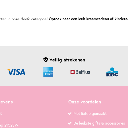
cten in onze Hoofd categorie!
Opzoek naar een leuk kraamcadeau of kindera
Veilig afrekenen
gevens
Onze voordelen
:
Met liefde gemaakt
De leukste gifts & accessoires
ep 2152SW