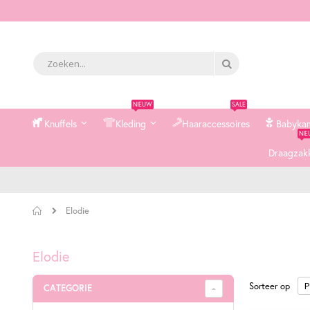
Zoek
Zoek
NIEUW
SALE
Knuffels
Kleding
Haaraccessoires
Babyka
NI
Draagzak
Home
Elodie
Elodie
Sorteer op
CATEGORIE