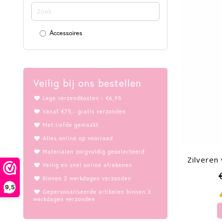
Accessoires
Veilig bij ons bestellen
Lage verzendkosten - €6,95
Vanaf €75,- gratis verzonden
Met liefde gemaakt
Alles online op voorraad
Materialen zorgvuldig geselecteerd
Zilveren
Veilig en snel online afrekenen
Binnen 2 werkdagen verzonden
9,5
Gepersonaliseerde artikelen binnen 3
werkdagen verzonden