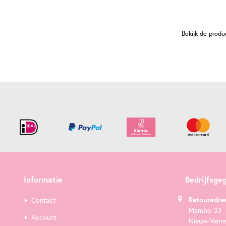
Bekijk de produ
Informatie
Bedrijfsge
Retouradres
Contact
Mambo 33
Account
Nieuw-Venn