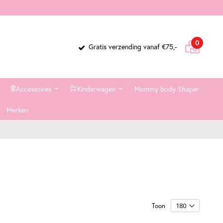
Cart
items
0
Gratis verzending vanaf €75,-
Accessoires
Kinderwagen
Mommy body Shaper
Merken
Toon