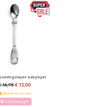
laag
-29%
sorteren
 voedingslepen babylepel
€ 16,95
€ 12,00
Beperkt op voorraad
In Winkelwagen