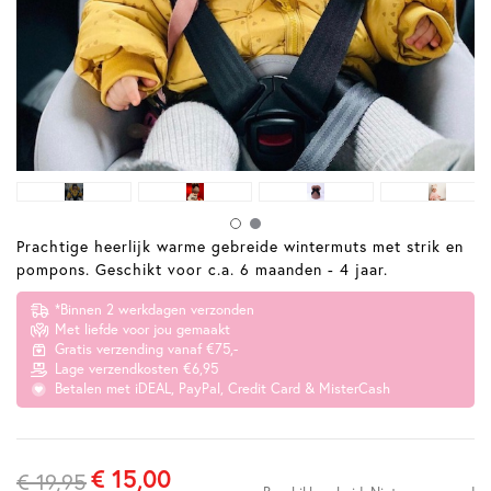
Prachtige heerlijk warme gebreide wintermuts met strik en
pompons. Geschikt voor c.a. 6 maanden - 4 jaar.
*Binnen 2 werkdagen verzonden
Met liefde voor jou gemaakt
Gratis verzending vanaf €75,-
Lage verzendkosten €6,95
Betalen met iDEAL, PayPal, Credit Card & MisterCash
€ 15,00
€ 19,95