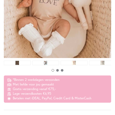
*Binnen 2 werkdagen verzonden
Met liefde voor jou gemaakt
Gratis verzending vanaf €75,-
Lage verzendkosten €6,95
Betalen met iDEAL, PayPal, Credit Card & MisterCash