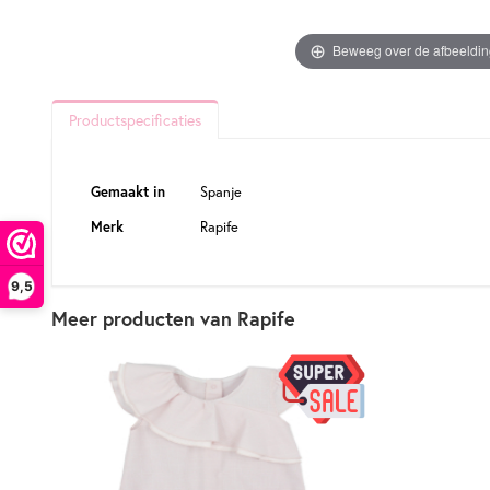
Beweeg over de afbeeldi
Productspecificaties
Productspecificaties
Gemaakt in
Spanje
Merk
Rapife
9,5
Meer producten van Rapife