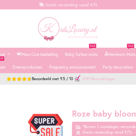
Gratis verzending vanaf €75
SALE
SALE
mer
Maxi-Cosi bekleding
Baby Turban muts
Newborn Muts
EUW
ken
Zwemproducten
Pregnancy announcement
Party decoration
Beoordeeld met
9.5
/
10
3241
Beoordelingen
Roze baby bloom
*Binnen 2 werkdagen verzonde
Gratis verzending vanaf €75,-