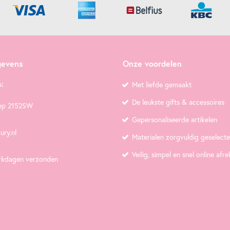
gevens
Onze voordelen
:
Met liefde gemaakt
De leukste gifts & accessoires
ep 2152SW
Gepersonaliseerde artikelen
ury.nl
Materialen zorgvuldig geselect
Veilig, simpel en snel online afr
rkdagen verzonden