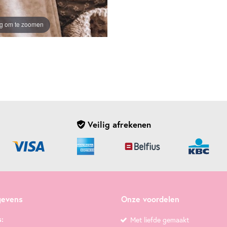
ng om te zoomen
Veilig afrekenen
gevens
Onze voordelen
:
Met liefde gemaakt