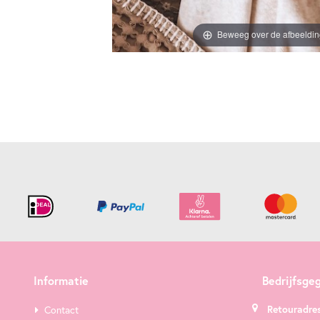
Beweeg over de afbeeldi
Informatie
Bedrijfsge
Retouradres
Contact