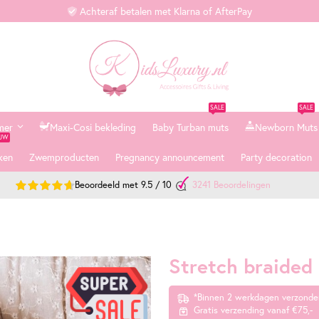
Achteraf betalen met Klarna of AfterPay
SALE
SALE
mer
Maxi-Cosi bekleding
Baby Turban muts
Newborn Muts
EUW
ken
Zwemproducten
Pregnancy announcement
Party decoration
Beoordeeld met
9.5
/
10
3241
Beoordelingen
Stretch braided
*Binnen 2 werkdagen verzonde
Gratis verzending vanaf €75,-