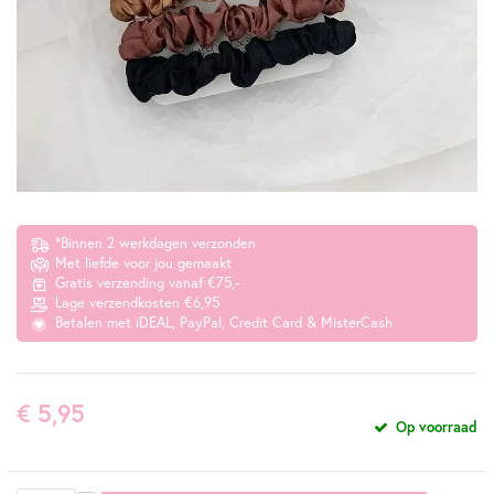
*Binnen 2 werkdagen verzonden
Met liefde voor jou gemaakt
Gratis verzending vanaf €75,-
Lage verzendkosten €6,95
Betalen met iDEAL, PayPal, Credit Card & MisterCash
€ 5,95
Op voorraad