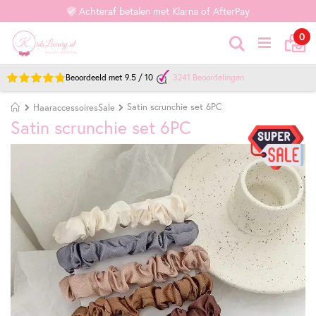
Achteraf betalen met Klarna of AfterPay
Ca
it
0
Zoek
Beoordeeld met
9.5
/
10
3241
Beoordelingen
Home
Satin scrunchie set 6PC
HaaraccessoiresSale
Satin scrunchie set 6PC
Ga
Ga
naar
naar
het
het
einde
begin
van
van
de
de
afbeeldingen-
afbeeldingen-
gallerij
gallerij