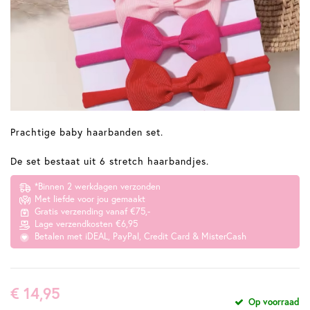
Prachtige baby haarbanden set.
De set bestaat uit 6 stretch haarbandjes.
*Binnen 2 werkdagen verzonden
Met liefde voor jou gemaakt
Gratis verzending vanaf €75,-
Lage verzendkosten €6,95
Betalen met iDEAL, PayPal, Credit Card & MisterCash
€ 14,95
Op voorraad