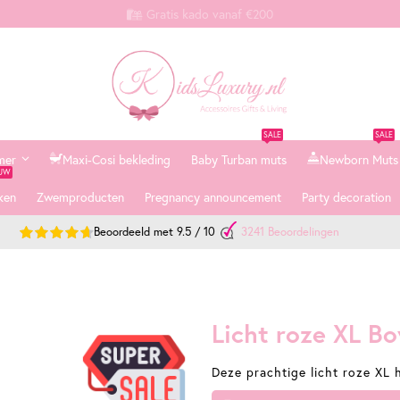
Gratis kado vanaf €200
SALE
SALE
mer
Maxi-Cosi bekleding
Baby Turban muts
Newborn Muts
EUW
ken
Zwemproducten
Pregnancy announcement
Party decoration
Beoordeeld met
9.5
/
10
3241
Beoordelingen
Licht roze XL Bo
Deze prachtige licht roze XL h