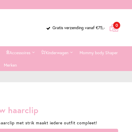
Cart
items
0
Gratis verzending vanaf €75,-
Accessoires
Kinderwagen
Mommy body Shaper
Merken
w haarclip
aarclip met strik maakt iedere outfit compleet!