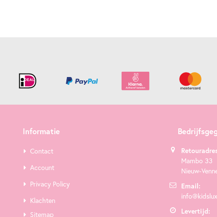
Informatie
Bedrijfsge
Retouradres
Contact
Mambo 33
Account
Nieuw-Venn
Privacy Policy
Email:
info@kidslux
Klachten
Levertijd:
Sitemap