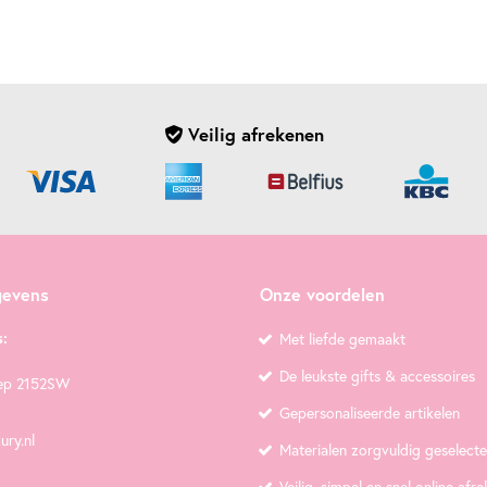
Veilig afrekenen
gevens
Onze voordelen
:
Met liefde gemaakt
De leukste gifts & accessoires
ep 2152SW
Gepersonaliseerde artikelen
ury.nl
Materialen zorgvuldig geselect
Veilig, simpel en snel online afr