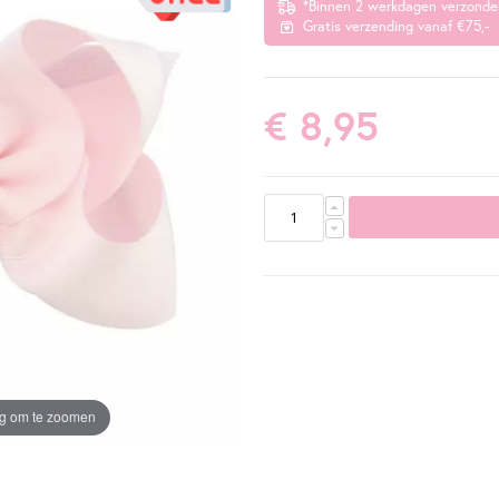
*Binnen 2 werkdagen verzonde
Gratis verzending vanaf €75,-
€ 8,95
ng om te zoomen