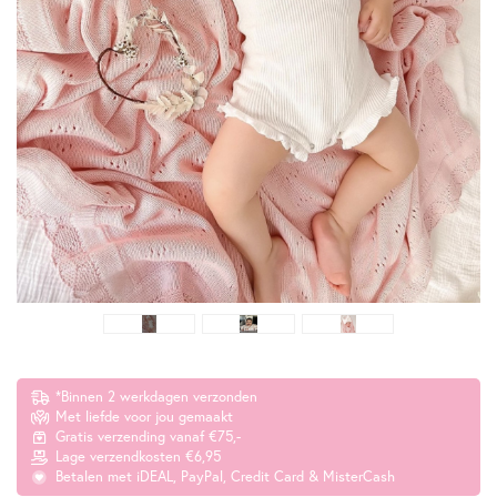
*Binnen 2 werkdagen verzonden
Met liefde voor jou gemaakt
Gratis verzending vanaf €75,-
Lage verzendkosten €6,95
Betalen met iDEAL, PayPal, Credit Card & MisterCash