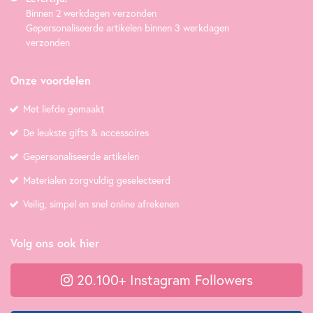
Binnen 2 werkdagen verzonden
Gepersonaliseerde artikelen binnen 3 werkdagen
verzonden
Onze voordelen
Met liefde gemaakt
De leukste gifts & accessoires
Gepersonaliseerde artikelen
Materialen zorgvuldig geselecteerd
Veilig, simpel en snel online afrekenen
Volg ons ook hier
20.100+ Instagram Followers