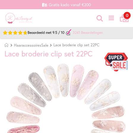
Gratis kado vanaf €200
Ca
it
0
Zoek
Beoordeeld met
9.5
/
10
3241
Beoordelingen
Home
Lace broderie clip set 22PC
HaaraccessoiresSale
Lace broderie clip set 22PC
Ga
Ga
naar
naar
het
het
einde
begin
van
van
de
de
afbeeldingen-
afbeeldingen-
gallerij
gallerij