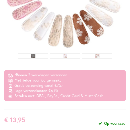
*Binnen 2 werkdagen verzonden
Met liefde voor jou gemaakt
Gratis verzending vanaf €75,-
Lage verzendkosten €6,95
Betalen met iDEAL, PayPal, Credit Card & MisterCash
€ 13,95
Op voorraad