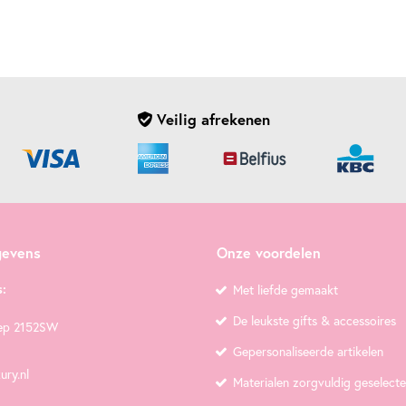
Veilig afrekenen
gevens
Onze voordelen
:
Met liefde gemaakt
De leukste gifts & accessoires
ep 2152SW
Gepersonaliseerde artikelen
ury.nl
Materialen zorgvuldig geselect