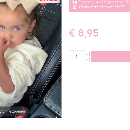
*Binnen 2 werkdagen verzonde
Gratis verzending vanaf €75,-
€ 8,95
ng om te zoomen