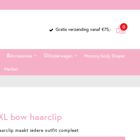
Cart
items
0
Gratis verzending vanaf €75,-
Accessoires
Kinderwagen
Mommy body Shaper
Merken
XL bow haarclip
arclip maakt iedere outfit compleet