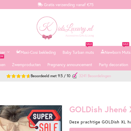
Gratis verzending vanaf €75
SALE
SALE
mer
Maxi-Cosi bekleding
Baby Turban muts
Newborn Muts
EUW
ken
Zwemproducten
Pregnancy announcement
Party decoration
Beoordeeld met
9.5
/
10
3241
Beoordelingen
GOLDish Jhené 
Deze prachtige GOLDish XL ha