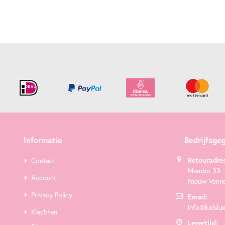
Informatie
Bedrijfsge
Retouradres
Contact
Mambo 33
Account
Nieuw-Venn
Privacy Policy
Email:
info@kidslux
Klachten
Levertijd: