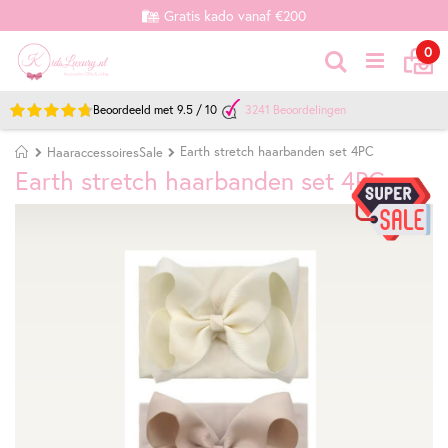
Gratis kado vanaf €200
Ca
it
0
Zoek
Beoordeeld met
9.5
/
10
3241
Beoordelingen
Home
Earth stretch haarbanden set 4PC
HaaraccessoiresSale
Earth stretch haarbanden set 4PC
Ga
Ga
naar
naar
het
het
einde
begin
van
van
de
de
afbeeldingen-
afbeeldingen-
gallerij
gallerij