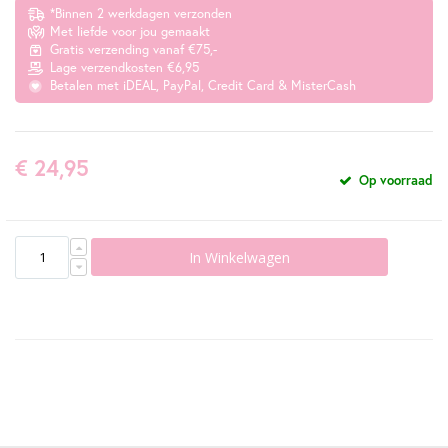
*Binnen 2 werkdagen verzonden
Met liefde voor jou gemaakt
Gratis verzending vanaf €75,-
Lage verzendkosten €6,95
Betalen met iDEAL, PayPal, Credit Card & MisterCash
€ 24,95
Op voorraad
In Winkelwagen