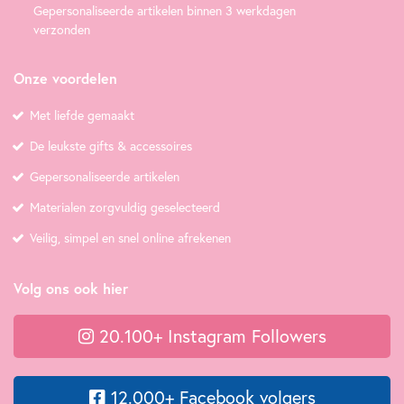
Gepersonaliseerde artikelen binnen 3 werkdagen
verzonden
Onze voordelen
Met liefde gemaakt
De leukste gifts & accessoires
Gepersonaliseerde artikelen
Materialen zorgvuldig geselecteerd
Veilig, simpel en snel online afrekenen
Volg ons ook hier
20.100+ Instagram Followers
12.000+ Facebook volgers