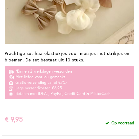
Prachtige set haarelastiekjes voor meisjes met strikjes en
bloemen. De set bestaat uit 10 stuks.
*Binnen 2 werkdagen verzonden
Met liefde voor jou gemaakt
Gratis verzending vanaf €75,-
Lage verzendkosten €6,95
Betalen met iDEAL, PayPal, Credit Card & MisterCash
€ 9,95
Op voorraad