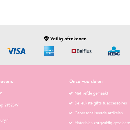
Veilig afrekenen
gevens
Onze voordelen
:
Met liefde gemaakt
De leukste gifts & accessoires
ep 2152SW
Gepersonaliseerde artikelen
ury.nl
Materialen zorgvuldig geselect