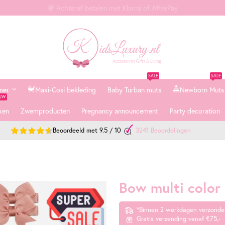
Achteraf betalen met Klarna of AfterPay
SALE
SALE
mer
Maxi-Cosi bekleding
Baby Turban muts
Newborn Muts
EUW
ken
Zwemproducten
Pregnancy announcement
Party decoration
Beoordeeld met
9.5
/
10
3241
Beoordelingen
Bow multi color 
*Binnen 2 werkdagen verzonde
Gratis verzending vanaf €75,-