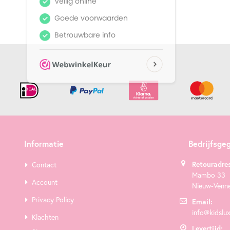
Informatie
Bedrijfsge
Retouradres
Contact
Mambo 33
Account
Nieuw-Venn
Privacy Policy
Email:
info@kidslux
Klachten
Levertijd: