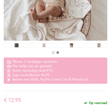
*Binnen 2 werkdagen verzonden
Met liefde voor jou gemaakt
Gratis verzending vanaf €75,-
Lage verzendkosten €6,95
Betalen met iDEAL, PayPal, Credit Card & MisterCash
€ 12,95
Op voorraad