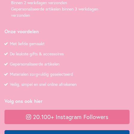
Binnen 2 werkdagen verzonden
Gepersonaliseerde artikelen binnen 3 werkdagen
verzonden
Onze voordelen
Met liefde gemaakt
De leukste gifts & accessoires
Gepersonaliseerde artikelen
Materialen zorgvuldig geselecteerd
Veilig, simpel en snel online afrekenen
Volg ons ook hier
20.100+ Instagram Followers