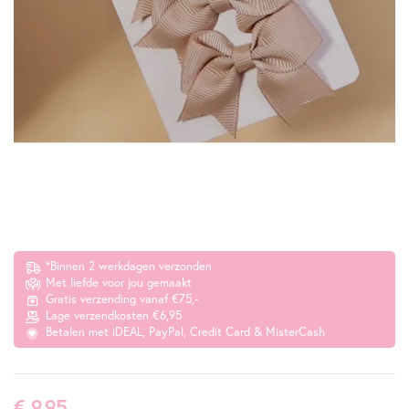
*Binnen 2 werkdagen verzonden
Met liefde voor jou gemaakt
Gratis verzending vanaf €75,-
Lage verzendkosten €6,95
Betalen met iDEAL, PayPal, Credit Card & MisterCash
€ 9,95