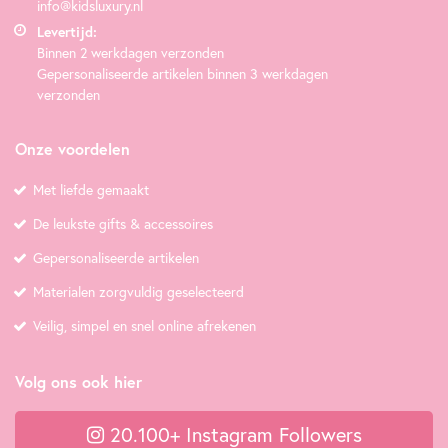
info@kidsluxury.nl
Levertijd:
Binnen 2 werkdagen verzonden
Gepersonaliseerde artikelen binnen 3 werkdagen
verzonden
Onze voordelen
Met liefde gemaakt
De leukste gifts & accessoires
Gepersonaliseerde artikelen
Materialen zorgvuldig geselecteerd
Veilig, simpel en snel online afrekenen
Volg ons ook hier
20.100+ Instagram Followers